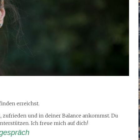
inden erreichst.
l, zufrieden und in deiner Balance ankommst. Du
nterstützen. Ich freue mich auf dich!
sgespräch