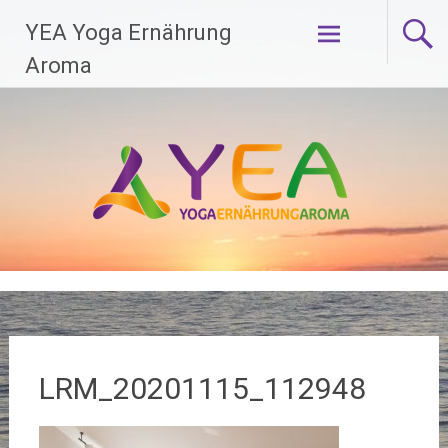
Zum
YEA Yoga Ernährung
Inhalt
springen
Aroma
LRM_20201115_112948