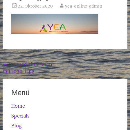
22. Oktober 2020
yea-online-admin
Beitragsnavigation
←
cropped-titel-oben-
mit-logo-1.jpg
Menü
Home
Specials
Blog