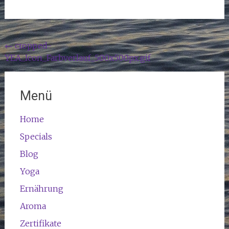
Beitragsnavigation
←
cropped-
YEA_Icon_Farbverlauf_500x500px.gif
Menü
Home
Specials
Blog
Yoga
Ernährung
Aroma
Zertifikate