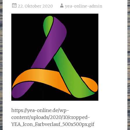
22. Oktober 2020
yea-online-admin
https://yea-online.de/wp-
content/uploads/2020/10/cropped-
YEA_Icon_Farbverlauf_500x500px.gif