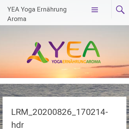
Zum
YEA Yoga Ernährung
Inhalt
springen
Aroma
LRM_20200826_170214-
hdr