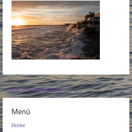
Beitragsnavigation
←
LRM_20200830_194754
Menü
Home