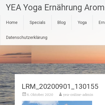
Zum
YEA Yoga Ernährung Arom
Inhalt
springen
Home
Specials
Blog
Yoga
Ern
Datenschutzerklärung
LRM_20200901_130155
6. Oktober 2020
yea-online-admin