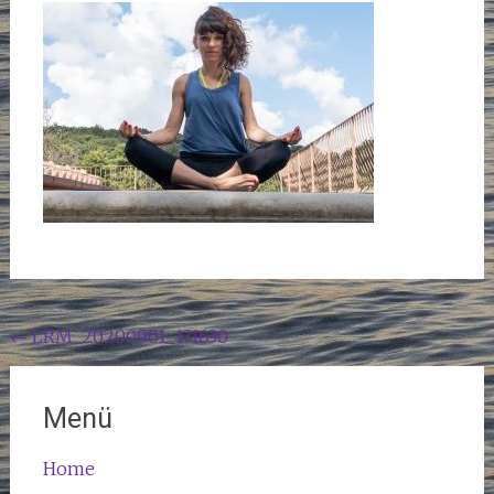
Beitragsnavigation
←
LRM_20200901_131630
Menü
Home