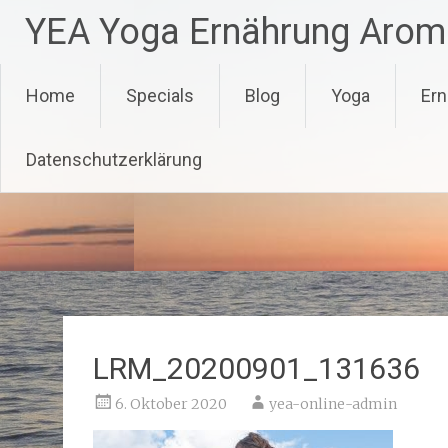
Zum
YEA Yoga Ernährung Arom
Inhalt
springen
Home
Specials
Blog
Yoga
Ern
Datenschutzerklärung
LRM_20200901_131636
6. Oktober 2020
yea-online-admin