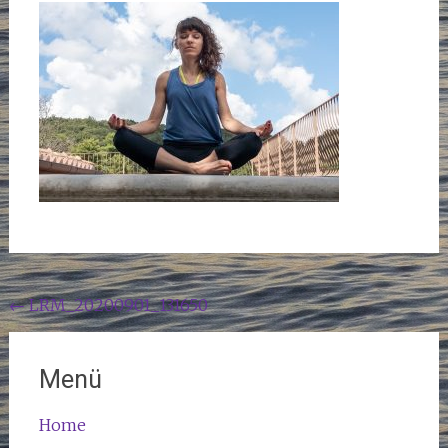
Beitragsnavigation
←
LRM_20200901_131650
Menü
Home