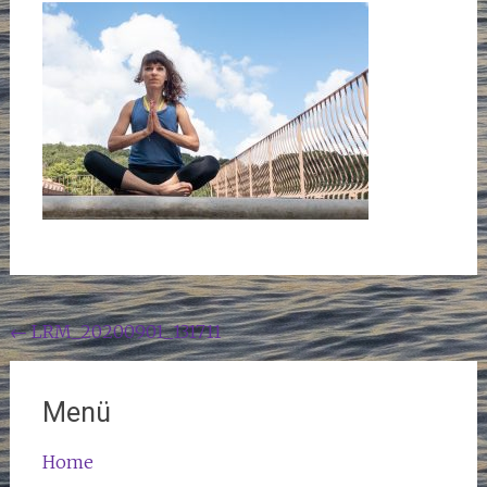
Beitragsnavigation
←
LRM_20200901_131711
Menü
Home