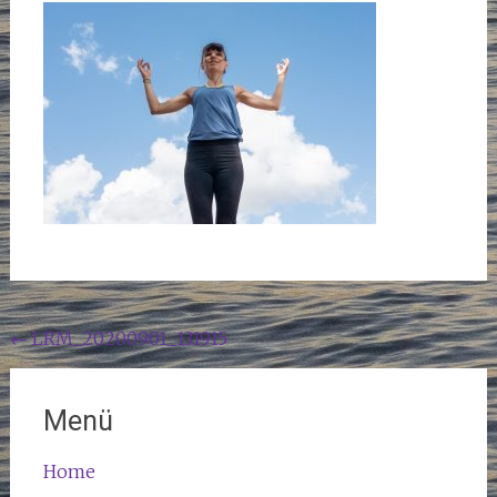
Beitragsnavigation
←
LRM_20200901_131915
Menü
Home