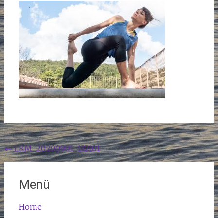
Beitragsnavigation
←
LRM_20200901_132101
Menü
Home