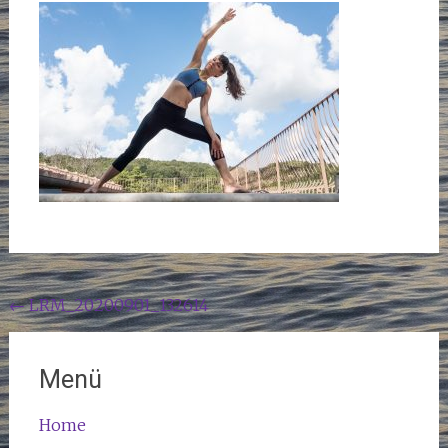
Beitragsnavigation
←
LRM_20200901_132614
Menü
Home