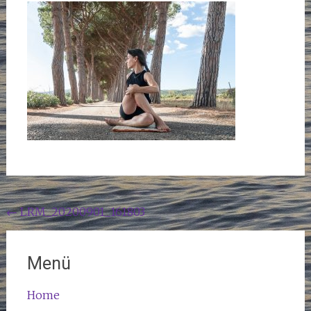
Beitragsnavigation
←
LRM_20200901_161803
Menü
Home