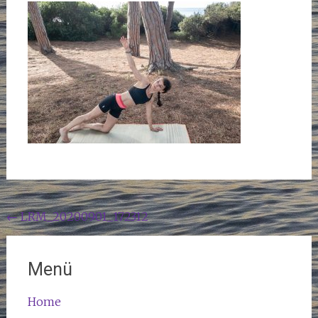
Beitragsnavigation
←
LRM_20200901_172312
Menü
Home