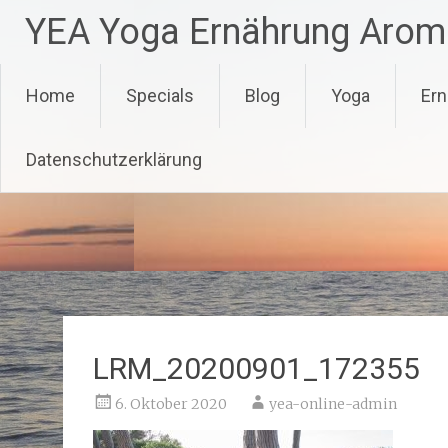
Zum
YEA Yoga Ernährung Arom
Inhalt
springen
Home
Specials
Blog
Yoga
Ern
Datenschutzerklärung
LRM_20200901_172355
6. Oktober 2020
yea-online-admin