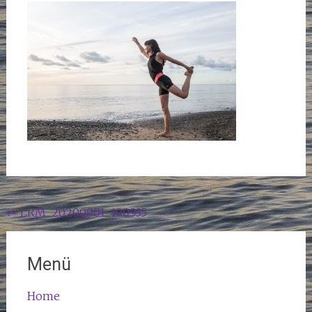
Beitragsnavigation
←
LRM_20200901_190935
Menü
Home