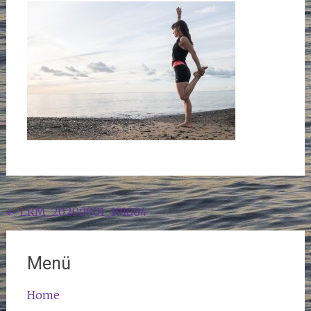
Beitragsnavigation
←
LRM_20200901_191004
Menü
Home