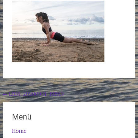
Beitragsnavigation
←
LRM_20200901_191519
Menü
Home