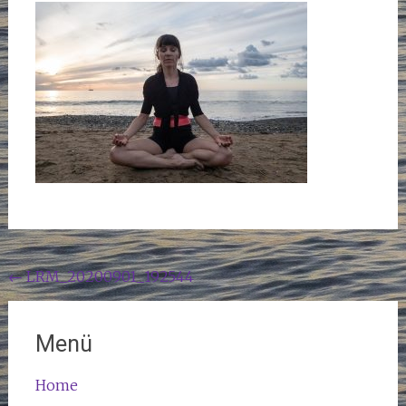
Beitragsnavigation
←
LRM_20200901_192544
Menü
Home