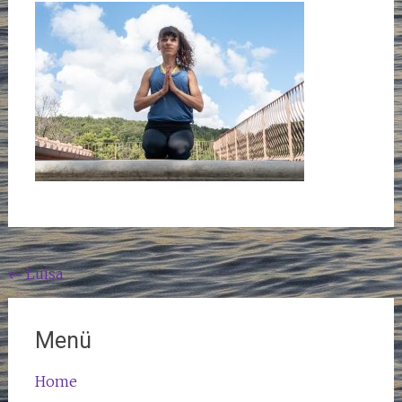
Beitragsnavigation
←
Luisa
Menü
Home